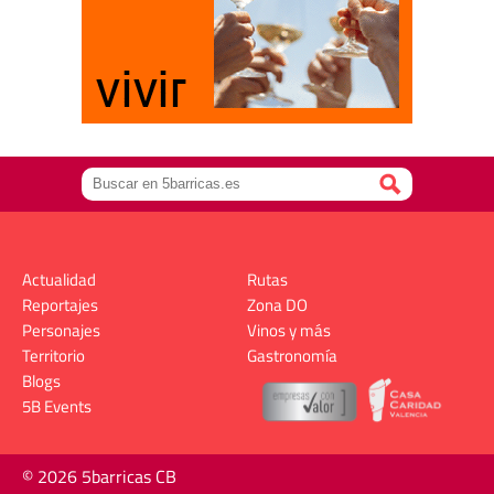
Actualidad
Rutas
Reportajes
Zona DO
Personajes
Vinos y más
Territorio
Gastronomía
Blogs
5B Events
© 2026 5barricas CB