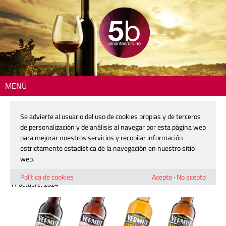
MENÚ
Inicio
>
Actualidad
> Los vermuts que conquistan Russafa con una
experiencia gastronómica muy valenciana
Se advierte al usuario del uso de cookies propias y de terceros
de personalización y de análisis al navegar por esta página web
Los vermuts que conquistan Russafa
para mejorar nuestros servicios y recopilar información
con una experiencia gastronómica
estrictamente estadística de la navegación en nuestro sitio
muy valenciana
web.
Política de cookies
Acepto
·
No acepto
17 octubre, 2024