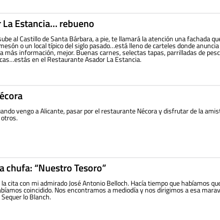
 La Estancia… rebueno
sube al Castillo de Santa Bárbara, a pie, te llamará la atención una fachada qu
 mesón o un local típico del siglo pasado…está lleno de carteles donde anuncia
a más información, mejor. Buenas carnes, selectas tapas, parrilladas de pes
cas…estás en el Restaurante Asador La Estancia.
écora
cuando vengo a Alicante, pasar por el restaurante Nécora y disfrutar de la amis
 otros.
la chufa: “Nuestro Tesoro”
a la cita con mi admirado José Antonio Belloch. Hacía tiempo que habíamos q
habíamos coincidido. Nos encontramos a mediodía y nos dirigimos a esa marav
 Sequer lo Blanch.