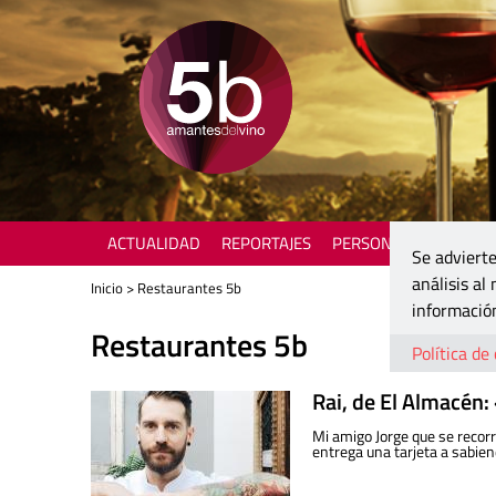
ACTUALIDAD
REPORTAJES
PERSONAJES
ENOTU
Se advierte
análisis al
Inicio
> Restaurantes 5b
información
Restaurantes 5b
Política de
Rai, de El Almacén:
Mi amigo Jorge que se recorr
entrega una tarjeta a sabien