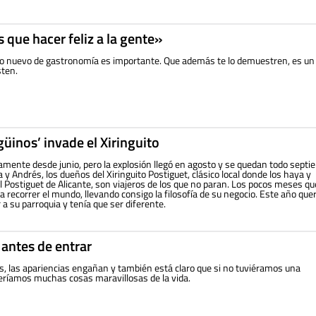
 que hacer feliz a la gente»
to nuevo de gastronomía es importante. Que además te lo demuestren, es un
sten.
güinos’ invade el Xiringuito
tamente desde junio, pero la explosión llegó en agosto y se quedan todo septi
a y Andrés, los dueños del Xiringuito Postiguet, clásico local donde los haya y
del Postiguet de Alicante, son viajeros de los que no paran. Los pocos meses qu
a recorrer el mundo, llevando consigo la filosofía de su negocio. Este año que
 a su parroquia y tenía que ser diferente.
 antes de entrar
s, las apariencias engañan y también está claro que si no tuviéramos una
deríamos muchas cosas maravillosas de la vida.