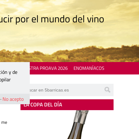
cir por el mundo del vino
 EVENTS
MOSTRA PROAVA 2026
ENOMANÍACOS
ción y de
opilar
·
No acepto
LA COPA DEL DÍA
, me