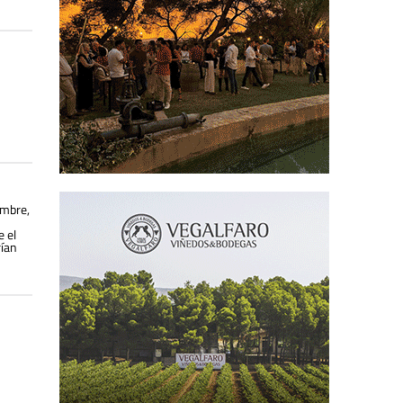
embre,
e el
rían