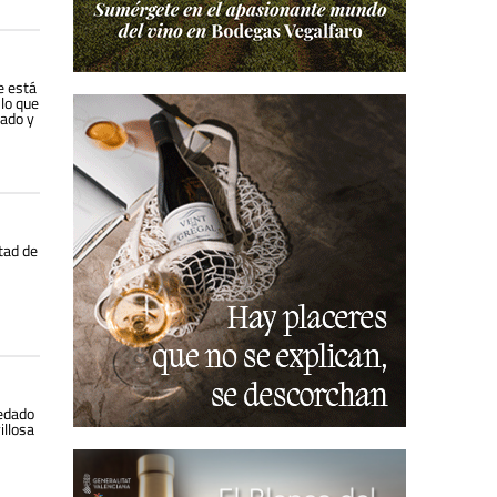
e está
 lo que
cado y
tad de
uedado
illosa