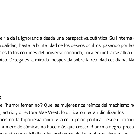
 rie de la ignorancia desde una perspectiva quántica. Su linterna
ualidad, hasta la brutalidad de los deseos ocultos, pasando por la
ansita los confines del universo conocido, para encontrarse allí a 
nico, Ortega es la mirada inesperada sobre la realidad cotidiana. N
A
e el ‘humor femenino’? Que las mujeres nos reímos del machismo n
actriz y directora Mae West, lo utilizaron para ridiculizar los
acismo, la hipocresía moral y la corrupción política. Desde el cabar
, el número de cómicas no hace más que crecer. Blanco o negro, proca
inista para visibilizar los problemas de las mujeres, denunciar,