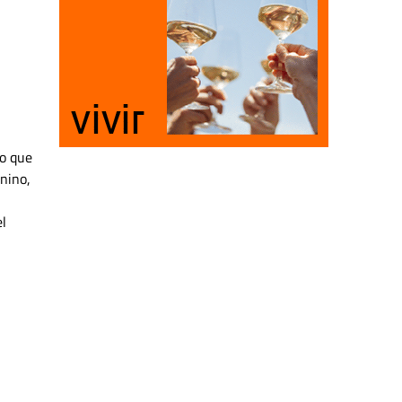
io que
nino,
el