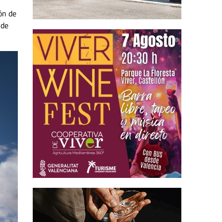
ón de
 de