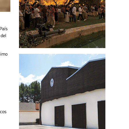
País
 del
nimo
icos