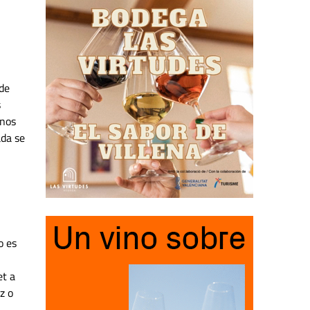
 de
s
unos
ada se
o es
et a
z o