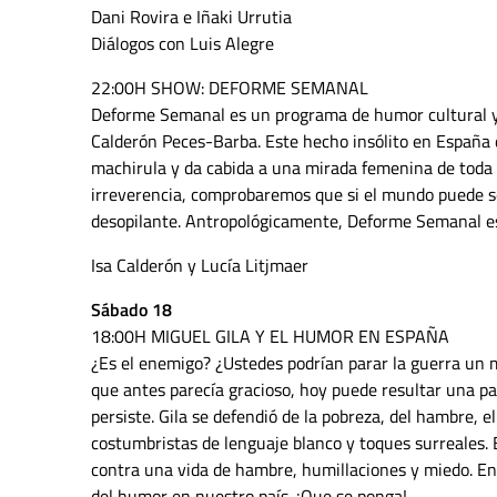
Dani Rovira e Iñaki Urrutia
Diálogos con Luis Alegre
22:00H SHOW: DEFORME SEMANAL
Deforme Semanal es un programa de humor cultural y s
Calderón Peces-Barba. Este hecho insólito en España 
machirula y da cabida a una mirada femenina de toda 
irreverencia, comprobaremos que si el mundo puede se
desopilante. Antropológicamente, Deforme Semanal es 
Isa Calderón y Lucía Litjmaer
Sábado 18
18:00H MIGUEL GILA Y EL HUMOR EN ESPAÑA
¿Es el enemigo? ¿Ustedes podrían parar la guerra un
que antes parecía gracioso, hoy puede resultar una p
persiste. Gila se defendió de la pobreza, del hambre, e
costumbristas de lenguaje blanco y toques surreales. 
contra una vida de hambre, humillaciones y miedo. En
del humor en nuestro país. ¡Que se ponga!