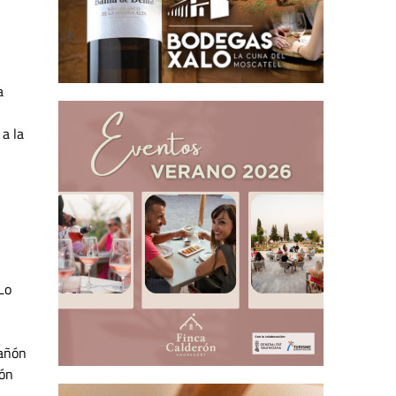
a
a la
Lo
cañón
ión