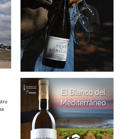
stro
ea