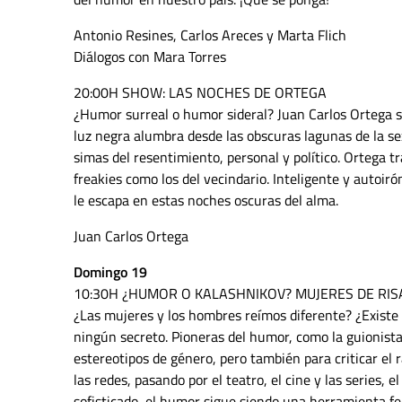
Antonio Resines, Carlos Areces y Marta Flich
Diálogos con Mara Torres
20:00H SHOW: LAS NOCHES DE ORTEGA
¿Humor surreal o humor sideral? Juan Carlos Ortega se
luz negra alumbra desde las obscuras lagunas de la sex
simas del resentimiento, personal y político. Ortega tr
freakies como los del vecindario. Inteligente y autoiró
le escapa en estas noches oscuras del alma.
Juan Carlos Ortega
Domingo 19
10:30H ¿HUMOR O KALASHNIKOV? MUJERES DE RIS
¿Las mujeres y los hombres reímos diferente? ¿Exist
ningún secreto. Pioneras del humor, como la guionista, 
estereotipos de género, pero también para criticar el r
las redes, pasando por el teatro, el cine y las series
sofisticado, el humor sigue siendo una herramienta fem