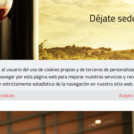
Déjate sedu
RISMO
ZONA DO
VINOS Y MÁS
GASTRONOMÍA
BLOGS
5B
 al usuario del uso de cookies propias y de terceros de personaliza
 navegar por esta página web para mejorar nuestros servicios y rec
 estrictamente estadística de la navegación en nuestro sitio web.
 cookies
Acepto