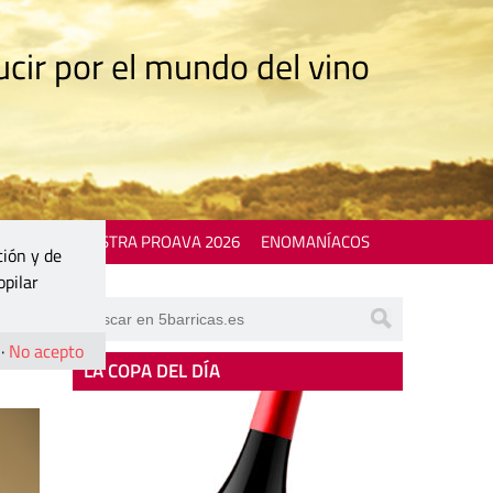
cir por el mundo del vino
 EVENTS
MOSTRA PROAVA 2026
ENOMANÍACOS
ción y de
opilar
·
No acepto
LA COPA DEL DÍA