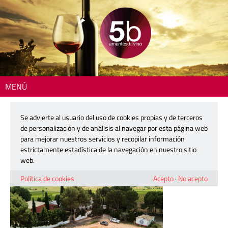
MENÚ
Inicio
> 260526-vinya-de-eufemia-01
Se advierte al usuario del uso de cookies propias y de terceros
260526-vinya-de-eufemia-01
de personalización y de análisis al navegar por esta página web
para mejorar nuestros servicios y recopilar información
estrictamente estadística de la navegación en nuestro sitio
26 mayo, 2026
web.
Política de cookies
Acepto
·
No acepto