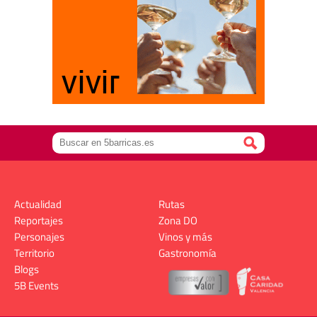
Actualidad
Rutas
Reportajes
Zona DO
Personajes
Vinos y más
Territorio
Gastronomía
Blogs
5B Events