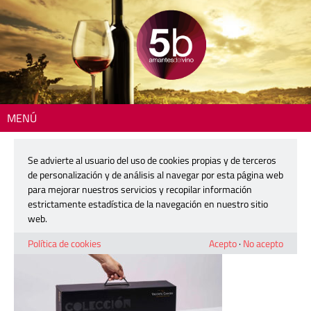
MENÚ
Inicio
> 260708-vicente-gandia-wine-enthusiat-03
Se advierte al usuario del uso de cookies propias y de terceros
260708-vicente-gandia-wine-
de personalización y de análisis al navegar por esta página web
enthusiat-03
para mejorar nuestros servicios y recopilar información
estrictamente estadística de la navegación en nuestro sitio
web.
8 julio, 2026
Política de cookies
Acepto
·
No acepto