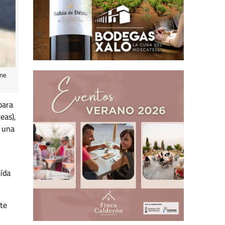
ene
para
eas),
, una
aída
te