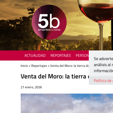
ACTUALIDAD
REPORTAJES
PERSONAJES
ENOTU
Se advierte
análisis al
Inicio
>
Reportajes
> Venta del Moro: la tierra donde el vino descan
información
Venta del Moro: la tierra donde el 
Política de
21 enero, 2026