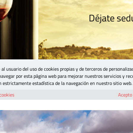
Déjate sedu
RISMO
ZONA DO
VINOS Y MÁS
GASTRONOMÍA
BLOGS
5B
 al usuario del uso de cookies propias y de terceros de personaliza
 navegar por esta página web para mejorar nuestros servicios y rec
sa a orillas del Cabriel
 estrictamente estadística de la navegación en nuestro sitio web.
vino descansa a orillas del Cabriel
 cookies
Acepto