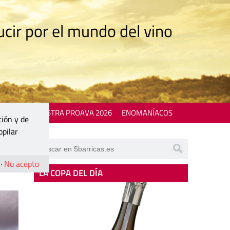
cir por el mundo del vino
 EVENTS
MOSTRA PROAVA 2026
ENOMANÍACOS
ción y de
opilar
·
No acepto
LA COPA DEL DÍA