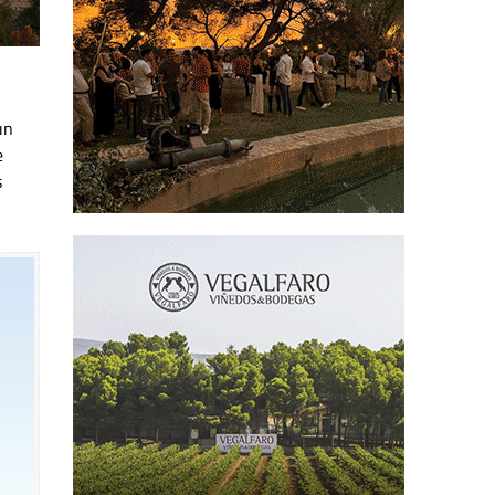
un
e
s