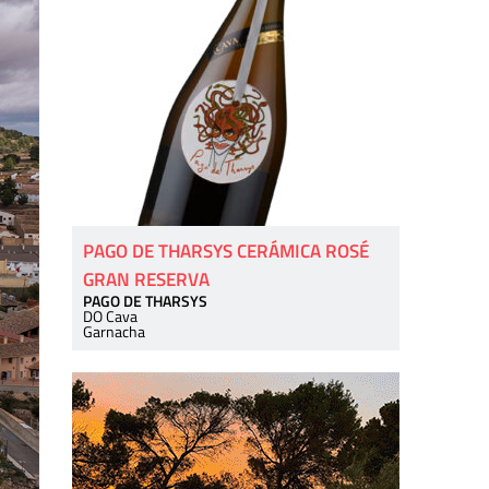
PAGO DE THARSYS CERÁMICA ROSÉ
GRAN RESERVA
PAGO DE THARSYS
DO Cava
Garnacha