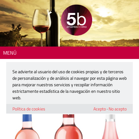
MENÚ
Inicio
>
Más que vinos
> Trío de ases rosados de Coviñas: los reyes del
verano
Se advierte al usuario del uso de cookies propias y de terceros
de personalización y de análisis al navegar por esta página web
Trío de ases rosados de Coviñas: los
para mejorar nuestros servicios y recopilar información
reyes del verano
estrictamente estadística de la navegación en nuestro sitio
web.
22 julio, 2023
Política de cookies
Acepto
·
No acepto