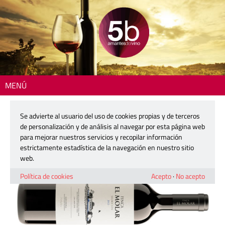
MENÚ
Inicio
>
La copa del día
> Syrah Finca El Molar 2012
Se advierte al usuario del uso de cookies propias y de terceros
Syrah Finca El Molar 2012
de personalización y de análisis al navegar por esta página web
para mejorar nuestros servicios y recopilar información
estrictamente estadística de la navegación en nuestro sitio
22 agosto, 2019
web.
Política de cookies
Acepto
·
No acepto