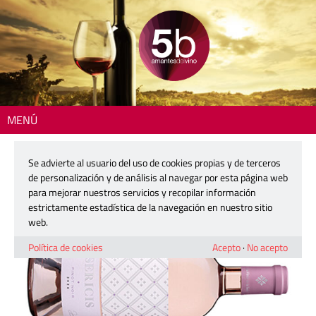
MENÚ
Inicio
>
La copa del día
> Sericis Pinot Noir
Se advierte al usuario del uso de cookies propias y de terceros
Sericis Pinot Noir
de personalización y de análisis al navegar por esta página web
para mejorar nuestros servicios y recopilar información
estrictamente estadística de la navegación en nuestro sitio
3 marzo, 2026
web.
Política de cookies
Acepto
·
No acepto