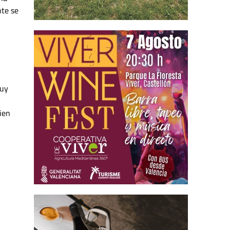
nte se
muy
ien