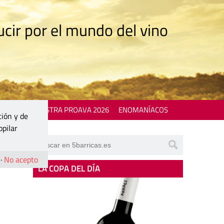
cir por el mundo del vino
 EVENTS
MOSTRA PROAVA 2026
ENOMANÍACOS
ción y de
opilar
·
No acepto
LA COPA DEL DÍA