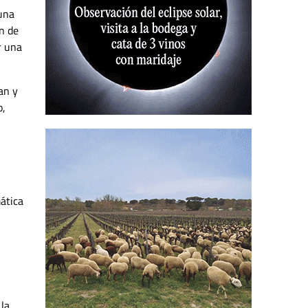
 una
n de
r una
an y
o,
ática
 la