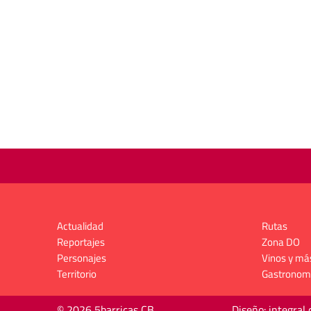
Actualidad
Rutas
Reportajes
Zona DO
Personajes
Vinos y má
Territorio
Gastronom
© 2026 5barricas CB
Diseño: integral