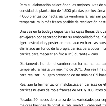
Para su elaboración selecciónan las mejores uvas de s
densidad de plantación de 1.600 plantas por hectárea 
4.000 plantas por hectárea. La vendimia la realizan 
temperatura lo más fresca posible de recolección hasta
Una vez en la bodega depositan las cajas llenas de uva
envejecen por separado hasta su embotellado final. Se
ligero estrujado y posterior encubado en barricas nue
eliminado un fondo de la propia barrica para poder int
barrica para macerar en frío a 8ºC durante 4 días.
Diariamente hunden el sombrero de forma manual barri
temperatura hasta un máximo de 26ºC. Una vez finali
para realizar un ligero prensado de no más de 0.5 bare
Realizan la fermentación maloláctica en barricas de 
barricas nuevas de roble francés de 400 y 300 litros t
Pasados 20 meses de crianza de las variedades por sep
mejores barricas de bobal, syrah, merlot y cabernet fr