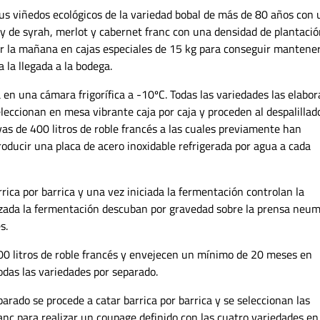
us viñedos ecológicos de la variedad bobal de más de 80 años con
y de syrah, merlot y cabernet franc con una densidad de plantació
por la mañana en cajas especiales de 15 kg para conseguir mantene
 la llegada a la bodega.
 en una cámara frigorífica a -10ºC. Todas las variedades las elabor
leccionan en mesa vibrante caja por caja y proceden al despalillad
vas de 400 litros de roble francés a las cuales previamente han
roducir una placa de acero inoxidable refrigerada por agua a cada
ca por barrica y una vez iniciada la fermentación controlan la
zada la fermentación descuban por gravedad sobre la prensa neum
s.
400 litros de roble francés y envejecen un mínimo de 20 meses en
odas las variedades por separado.
arado se procede a catar barrica por barrica y se seleccionan las
anc para realizar un coupage definido con las cuatro variedades en