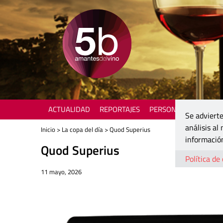
ACTUALIDAD
REPORTAJES
PERSONAJES
ENOTU
Se advierte
análisis al
Inicio
>
La copa del día
> Quod Superius
información
Quod Superius
Política de
11 mayo, 2026