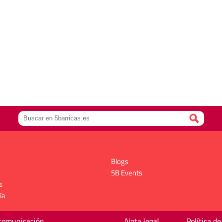
Blogs
5B Events
s
ía
 comunicación
Nota legal
Política de