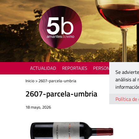
ACTUALIDAD
REPORTAJES
PERSONAJES
ENOTU
Se advierte
análisis al
Inicio
> 2607-parcela-umbria
información
2607-parcela-umbria
Política de
18 mayo, 2026