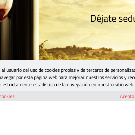
Déjate sedu
RISMO
ZONA DO
VINOS Y MÁS
GASTRONOMÍA
BLOGS
5B
 al usuario del uso de cookies propias y de terceros de personaliza
 navegar por esta página web para mejorar nuestros servicios y rec
 estrictamente estadística de la navegación en nuestro sitio web.
 cookies
Acepto