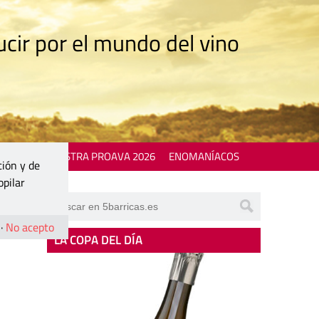
cir por el mundo del vino
 EVENTS
MOSTRA PROAVA 2026
ENOMANÍACOS
ción y de
opilar
·
No acepto
LA COPA DEL DÍA