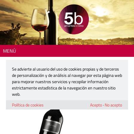
MENÚ
Inicio
> 2605-quod-superius-det
Se advierte al usuario del uso de cookies propias y de terceros
2605-quod-superius-det
de personalización y de análisis al navegar por esta página web
para mejorar nuestros servicios y recopilar información
estrictamente estadística de la navegación en nuestro sitio
30 marzo, 2026
web.
Política de cookies
Acepto
·
No acepto