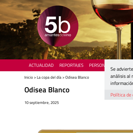
ACTUALIDAD
REPORTAJES
PERSONAJES
ENOTU
Se advierte
análisis al
Inicio
>
La copa del día
> Odisea Blanco
información
Odisea Blanco
Política de
10 septiembre, 2025