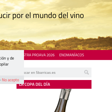
cir por el mundo del vino
 EVENTS
MOSTRA PROAVA 2026
ENOMANÍACOS
ción y de
opilar
·
No acepto
LA COPA DEL DÍA