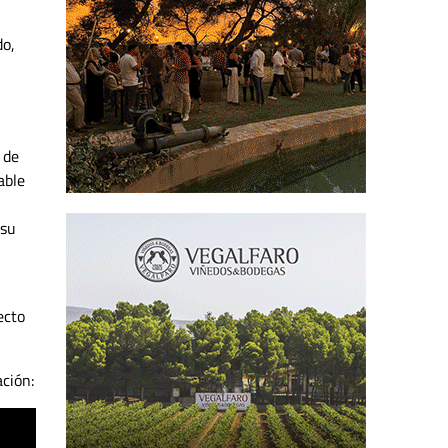
do,
 de
able
 su
ecto
ación: