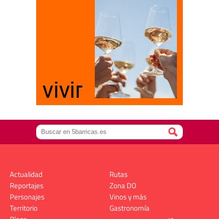
Actualidad
Rutas
Reportajes
Zona DO
Personajes
Vinos y más
Territorio
Gastronomía