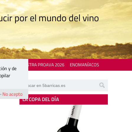
cir por el mundo del vino
 EVENTS
MOSTRA PROAVA 2026
ENOMANÍACOS
ción y de
opilar
·
No acepto
LA COPA DEL DÍA