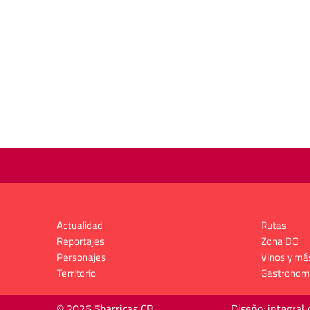
Actualidad
Rutas
Reportajes
Zona DO
Personajes
Vinos y má
Territorio
Gastronom
© 2026 5barricas CB
Diseño: integral