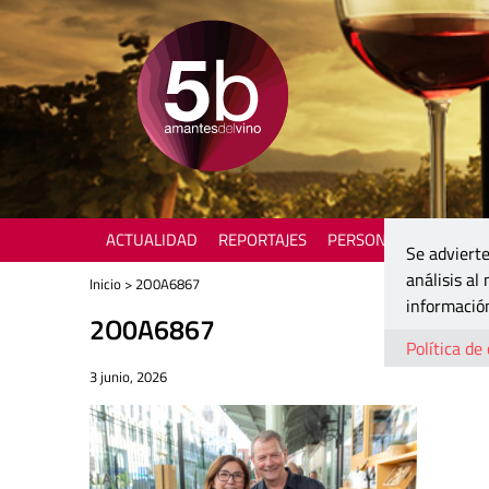
ACTUALIDAD
REPORTAJES
PERSONAJES
ENOTU
Se advierte
análisis al
Inicio
> 2O0A6867
información
2O0A6867
Política de
3 junio, 2026