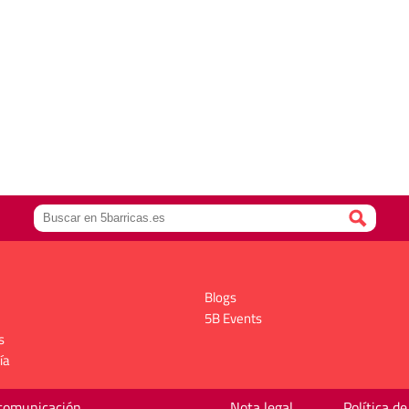
Blogs
5B Events
s
ía
 comunicación
Nota legal
Política de