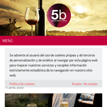
MENÚ
Inicio
>
Actualidad
> Mercader replica su fórmula mágica: vino, cava,
música y gastronomía para brindar por Requena
Se advierte al usuario del uso de cookies propias y de terceros
de personalización y de análisis al navegar por esta página web
Mercader replica su fórmula mágica:
para mejorar nuestros servicios y recopilar información
vino, cava, música y gastronomía
estrictamente estadística de la navegación en nuestro sitio
para brindar por Requena
web.
Política de cookies
Acepto
·
No acepto
17 junio, 2026