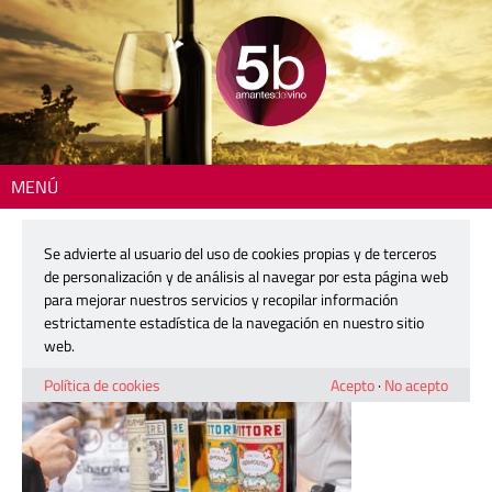
MENÚ
Inicio
> VermutMercader3_260702
Se advierte al usuario del uso de cookies propias y de terceros
VermutMercader3_260702
de personalización y de análisis al navegar por esta página web
para mejorar nuestros servicios y recopilar información
estrictamente estadística de la navegación en nuestro sitio
9 febrero, 2026
web.
Política de cookies
Acepto
·
No acepto