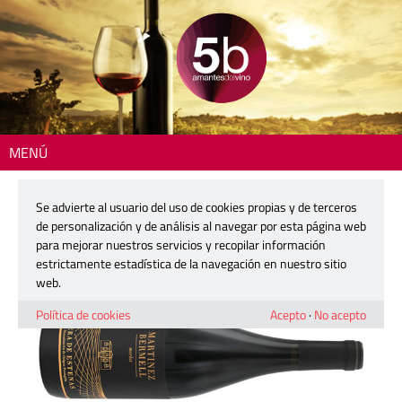
MENÚ
Inicio
>
La copa del día
> Martínez Bermell Merlot
Se advierte al usuario del uso de cookies propias y de terceros
Martínez Bermell Merlot
de personalización y de análisis al navegar por esta página web
para mejorar nuestros servicios y recopilar información
estrictamente estadística de la navegación en nuestro sitio
15 junio, 2026
web.
Política de cookies
Acepto
·
No acepto