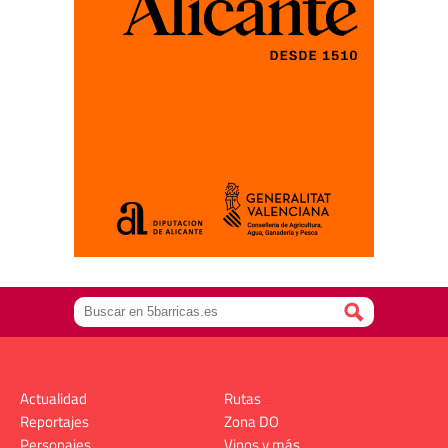
Actualidad
Rutas
Reportajes
Zona DO
Personajes
Vinos y más