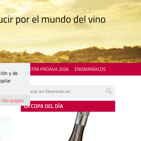
cir por el mundo del vino
 EVENTS
MOSTRA PROAVA 2026
ENOMANÍACOS
ción y de
opilar
022
·
No acepto
LA COPA DEL DÍA