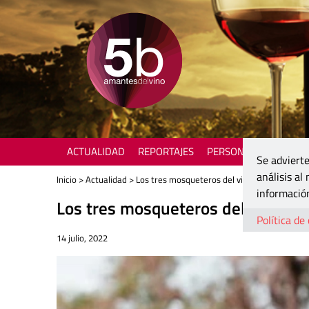
ACTUALIDAD
REPORTAJES
PERSONAJES
ENOTU
Se advierte
análisis al
Inicio
>
Actualidad
> Los tres mosqueteros del vino sinarqueño l
información
Los tres mosqueteros del vino si
Política de
14 julio, 2022