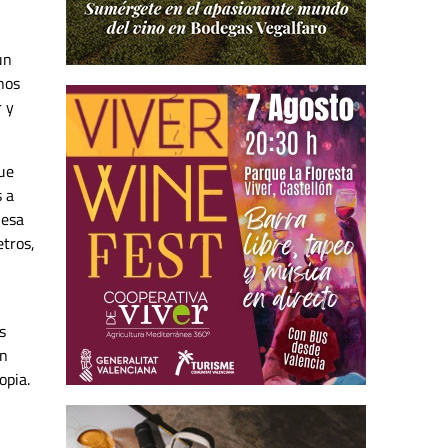
un
nos
 y
que
s a
 esa
etros,
s
en
opia.