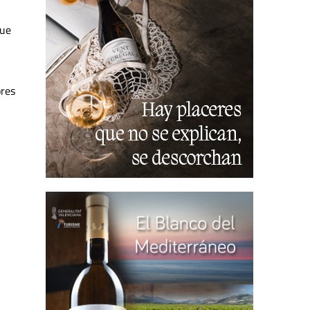
que
ores