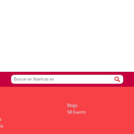
Blogs
5B Events
s
ía