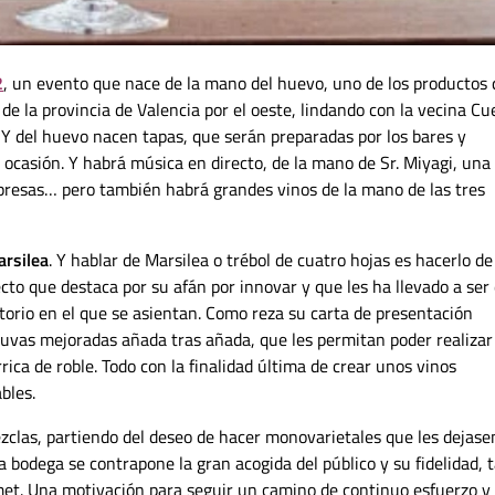
2
, un evento que nace de la mano del huevo, uno de los productos
de la provincia de Valencia por el oeste, lindando con la vecina C
. Y del huevo nacen tapas, que serán preparadas por los bares y
a ocasión. Y habrá música en directo, de la mano de Sr. Miyagi, una
presas… pero también habrá grandes vinos de la mano de las tres
rsilea
. Y hablar de Marsilea o trébol de cuatro hojas es hacerlo d
cto que destaca por su afán por innovar y que les ha llevado a ser
torio en el que se asientan. Como reza su carta de presentación
 uvas mejoradas añada tras añada, que les permitan poder realizar
ica de roble. Todo con la finalidad última de crear unos vinos
bles.
clas, partiendo del deseo de hacer monovarietales que les dejase
a bodega se contrapone la gran acogida del público y su fidelidad, 
met. Una motivación para seguir un camino de continuo esfuerzo y