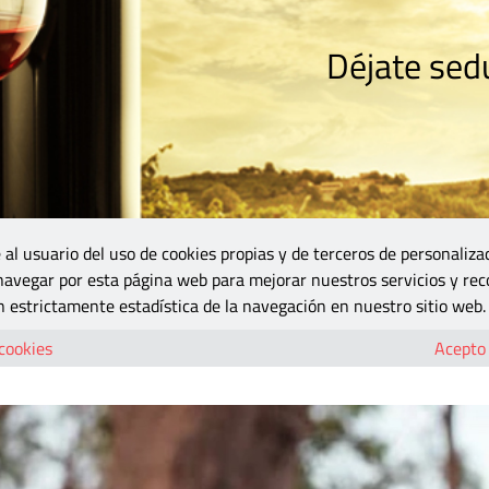
Déjate sedu
RISMO
ZONA DO
VINOS Y MÁS
GASTRONOMÍA
BLOGS
5B
 al usuario del uso de cookies propias y de terceros de personaliza
 navegar por esta página web para mejorar nuestros servicios y rec
lenarán las copas de HUE-VIN 2022
 estrictamente estadística de la navegación en nuestro sitio web.
narqueño llenarán las copas de HUE-VIN 2
 cookies
Acepto