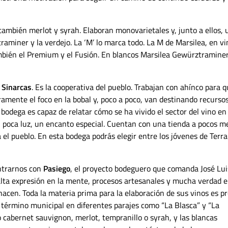
también merlot y syrah. Elaboran monovarietales y, junto a ellos, 
raminer y la verdejo. La ‘M’ lo marca todo. La M de Marsilea, en vi
mbién el Premium y el Fusión. En blancos Marsilea Gewürztraminer
 Sinarcas
. Es la cooperativa del pueblo. Trabajan con ahínco para 
aramente el foco en la bobal y, poco a poco, van destinando recurso
 bodega es capaz de relatar cómo se ha vivido el sector del vino en
, poca luz, un encanto especial. Cuentan con una tienda a pocos m
 el pueblo. En esta bodega podrás elegir entre los jóvenes de Terra
ontrarnos con
Pasiego
, el proyecto bodeguero que comanda José Lui
 alta expresión en la mente, procesos artesanales y mucha verdad 
acen. Toda la materia prima para la elaboración de sus vinos es pr
 término municipal en diferentes parajes como “La Blasca” y “La
 cabernet sauvignon, merlot, tempranillo o syrah, y las blancas