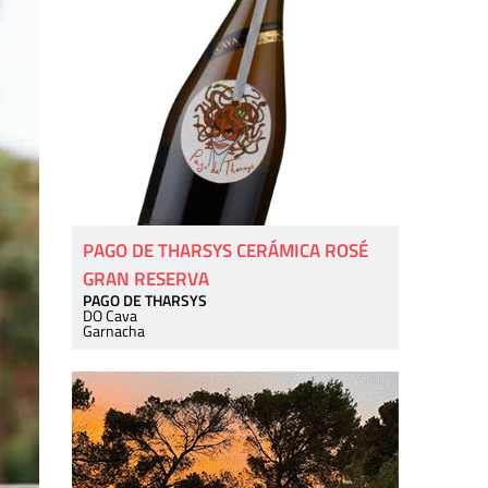
PAGO DE THARSYS CERÁMICA ROSÉ
GRAN RESERVA
PAGO DE THARSYS
DO Cava
Garnacha