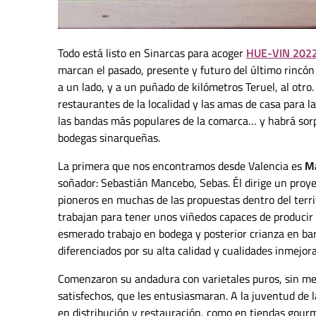
Todo está listo en Sinarcas para acoger
HUE-VIN 202
marcan el pasado, presente y futuro del último rincón 
a un lado, y a un puñado de kilómetros Teruel, al otro
restaurantes de la localidad y las amas de casa para l
las bandas más populares de la comarca… y habrá sor
bodegas sinarqueñas.
La primera que nos encontramos desde Valencia es
Ma
soñador: Sebastián Mancebo, Sebas. Él dirige un proye
pioneros en muchas de las propuestas dentro del terri
trabajan para tener unos viñedos capaces de producir
esmerado trabajo en bodega y posterior crianza en barr
diferenciados por su alta calidad y cualidades inmejora
Comenzaron su andadura con varietales puros, sin mez
satisfechos, que les entusiasmaran. A la juventud de l
en distribución y restauración, como en tiendas gour