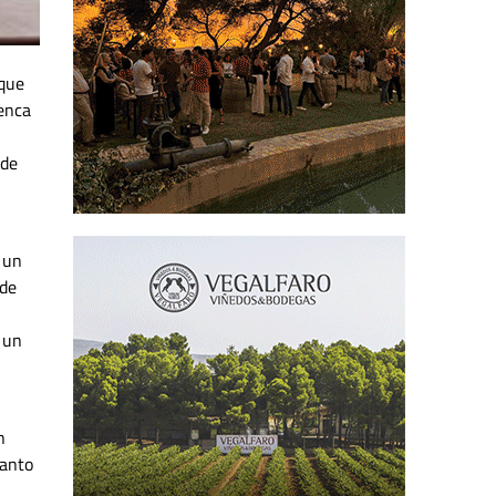
 que
uenca
 de
e un
 de
 un
n
tanto