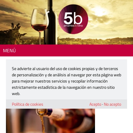
MENÚ
Inicio
> 260227-momento-paquito-02
Se advierte al usuario del uso de cookies propias y de terceros
260227-momento-paquito-02
de personalización y de análisis al navegar por esta página web
para mejorar nuestros servicios y recopilar información
estrictamente estadística de la navegación en nuestro sitio
27 febrero, 2026
web.
Política de cookies
Acepto
·
No acepto