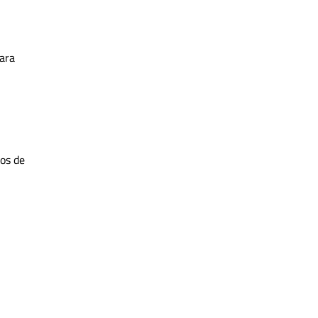
para
os de