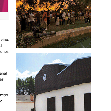
 vino,
el
 unos
e
renal
 es
ignon
c.