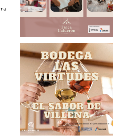
ema
a