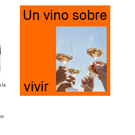
 la
no