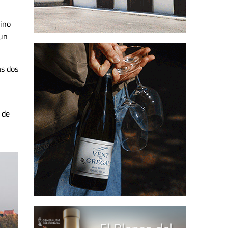
vino
 un
as dos
 de