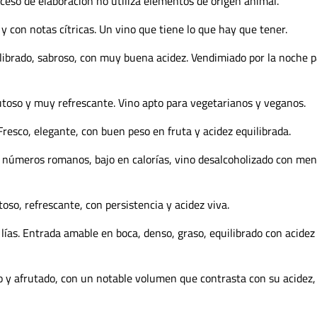
ceso de elaboración no utiliza elementos de origen animal.
 y con notas cítricas. Un vino que tiene lo que hay que tener.
librado, sabroso, con muy buena acidez. Vendimiado por la noche 
rutoso y muy refrescante. Vino apto para vegetarianos y veganos.
Fresco, elegante, con buen peso en fruta y acidez equilibrada.
números romanos, bajo en calorías, vino desalcoholizado con men
oso, refrescante, con persistencia y acidez viva.
lías. Entrada amable en boca, denso, graso, equilibrado con acidez
co y afrutado, con un notable volumen que contrasta con su acidez,