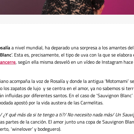
salía
a nivel mundial, ha deparado una sorpresa a los amantes del
Blanc
‘. Esta es, precisamente, el tipo de uva con la que se elabora 
ancerre
, según ella misma desveló en un vídeo de Instagram hace
piano acompaña la voz de Rosalía y donde la antigua ‘Motomami’ s
, o los zapatos de lujo y se centra en el amor, ya no sabemos si ter
tán influidas por diferentes santos. En el caso de ‘Sauvignon Blanc’
odada apostó por la vida austera de las Carmelitas.
al/ ¿Y qué más da si te tengo a ti?/ No necesito nada más/ Un Sauv
las partes de la canción. El amor junto una copa de Sauvignon Blan
ierto, ‘winelover’ y bodeguero).