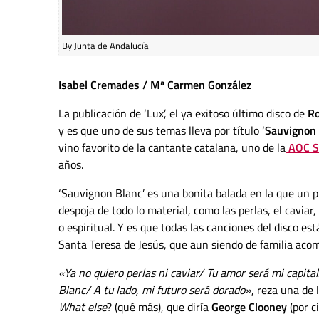
By Junta de Andalucía
Isabel Cremades / Mª Carmen González
La publicación de ‘Lux’, el ya exitoso último disco de
Ro
y es que uno de sus temas lleva por título ‘
Sauvignon 
vino favorito de la cantante catalana, uno de la
AOC S
años.
‘Sauvignon Blanc’ es una bonita balada en la que un 
despoja de todo lo material, como las perlas, el caviar
o espiritual. Y es que todas las canciones del disco es
Santa Teresa de Jesús, que aun siendo de familia acom
«Ya no quiero perlas ni caviar/ Tu amor será mi capit
Blanc/ A tu lado, mi futuro será dorado»
, reza una de 
What else
? (qué más), que diría
George Clooney
(por c