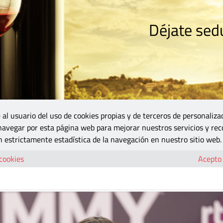
Déjate sedu
RISMO
ZONA DO
VINOS Y MÁS
GASTRONOMÍA
BLOGS
5B
 al usuario del uso de cookies propias y de terceros de personaliza
 navegar por esta página web para mejorar nuestros servicios y rec
 estrictamente estadística de la navegación en nuestro sitio web.
anc
 cookies
Acepto