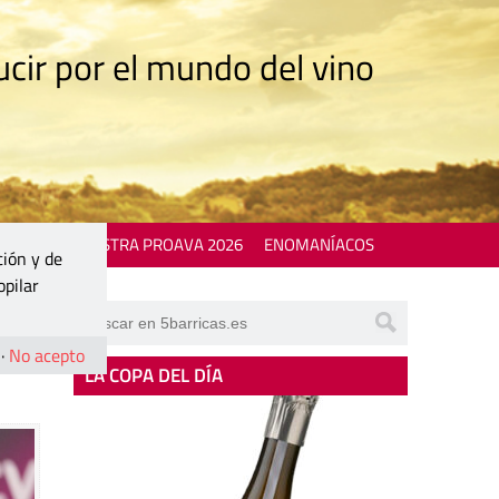
cir por el mundo del vino
 EVENTS
MOSTRA PROAVA 2026
ENOMANÍACOS
ción y de
opilar
·
No acepto
LA COPA DEL DÍA