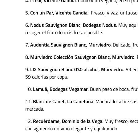
4.
Irreal, Vicente Gandía
. Como vino vegano, en su pro
5.
Con un Par, Vicente Gandía
.
Fresco, vivaz, untuoso
6.
Nodus Sauvignon Blanc, Bodegas Nodus
. Muy equi
recoger el fruto lo más fresco posible.
7.
Audentia Sauvignon Blanc, Murviedro
. Delicado, f
8.
Murviedro Colección Sauvignon Blanc, Murviedro.
9.
LIX Sauvignon Blanc 0%0 alcohol, Murviedro.
59 en 
59 calorías por copa.
10.
Lamuá, Bodegas Vegamar.
Buen paso de boca, frut
11.
Blanc de Canet, La Canetana
. Madurado sobre sus 
marcada.
12.
Recuérdame, Dominio de la Vega
. Muy fresco, se
consiguiendo un vino elegante y equilibrado.