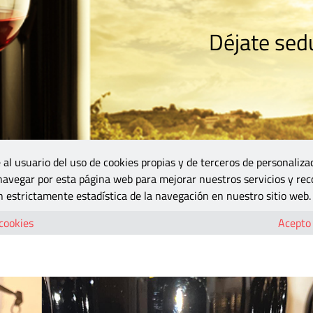
Déjate sedu
RISMO
ZONA DO
VINOS Y MÁS
GASTRONOMÍA
BLOGS
5B
 al usuario del uso de cookies propias y de terceros de personaliza
 navegar por esta página web para mejorar nuestros servicios y rec
Valle llega a València, una oportunidad única para conectar con el origen
 estrictamente estadística de la navegación en nuestro sitio web.
 Valle llega a València, una oportunidad
 cookies
Acepto