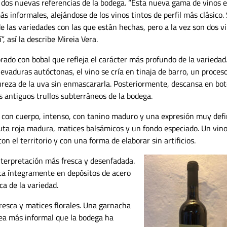
 dos nuevas referencias de la bodega. “Esta nueva gama de vinos 
 informales, alejándose de los vinos tintos de perfil más clásico.
e las variedades con las que están hechas, pero a la vez son dos v
”, así la describe Mireia Vera.
rado con bobal que refleja el carácter más profundo de la variedad.
evaduras autóctonas, el vino se cría en tinaja de barro, un proces
ureza de la uva sin enmascararla. Posteriormente, descansa en bot
s antiguos trullos subterráneos de la bodega.
o con cuerpo, intenso, con tanino maduro y una expresión muy defi
fruta roja madura, matices balsámicos y un fondo especiado. Un vin
n el territorio y con una forma de elaborar sin artificios.
terpretación más fresca y desenfadada.
ta íntegramente en depósitos de acero
a de la variedad.
fresca y matices florales. Una garnacha
línea más informal que la bodega ha