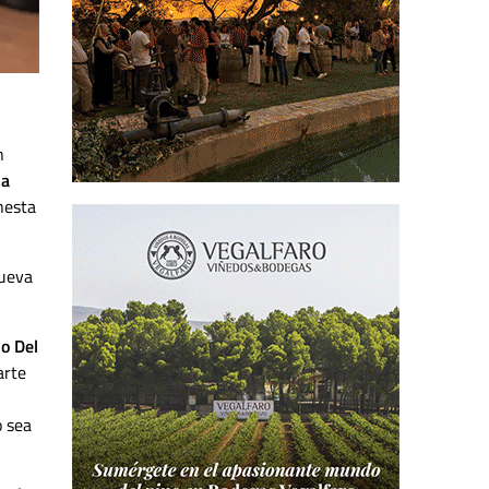
n
na
nesta
nueva
o Del
arte
o sea