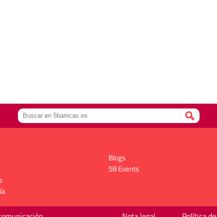
Blogs
5B Events
s
ía
 comunicación
Nota legal
Política de