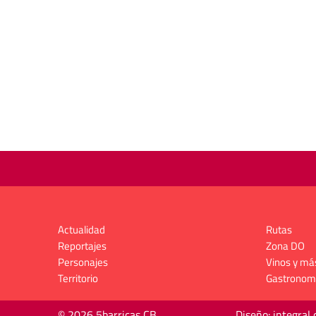
Actualidad
Rutas
Reportajes
Zona DO
Personajes
Vinos y má
Territorio
Gastronom
© 2026 5barricas CB
Diseño: integral