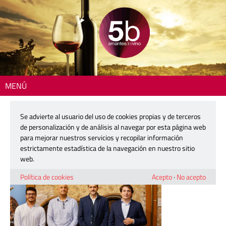
MENÚ
Inicio
> mostra-presentacion-3
Se advierte al usuario del uso de cookies propias y de terceros
mostra-presentacion-3
de personalización y de análisis al navegar por esta página web
para mejorar nuestros servicios y recopilar información
estrictamente estadística de la navegación en nuestro sitio
8 mayo, 2026
web.
Política de cookies
Acepto
·
No acepto