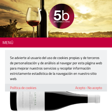
MENÚ
Inicio
>
La copa del día
> La Finca 1783
Se advierte al usuario del uso de cookies propias y de terceros
La Finca 1783
de personalización y de análisis al navegar por esta página web
para mejorar nuestros servicios y recopilar información
estrictamente estadística de la navegación en nuestro sitio
22 abril, 2025
web.
Política de cookies
Acepto
·
No acepto