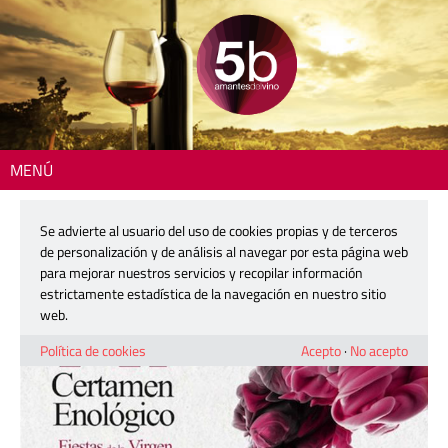
MENÚ
Inicio
>
DO Yecla
> Este sábado en Yecla se respirará vino con su XI
Certamen Enológico
Se advierte al usuario del uso de cookies propias y de terceros
de personalización y de análisis al navegar por esta página web
Este sábado en Yecla se respirará
para mejorar nuestros servicios y recopilar información
vino con su XI Certamen Enológico
estrictamente estadística de la navegación en nuestro sitio
web.
2 diciembre, 2022
Política de cookies
Acepto
·
No acepto