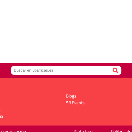
Blogs
5B Events
s
ía
 comunicación
Nota legal
Política de