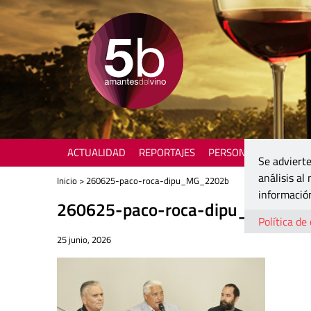
ACTUALIDAD
REPORTAJES
PERSONAJES
ENOTU
Se advierte
análisis al
Inicio
> 260625-paco-roca-dipu_MG_2202b
información
260625-paco-roca-dipu_MG_22
Política de
25 junio, 2026