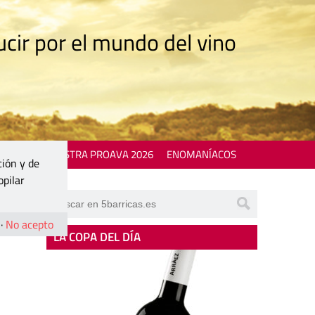
cir por el mundo del vino
 EVENTS
MOSTRA PROAVA 2026
ENOMANÍACOS
ción y de
opilar
·
No acepto
LA COPA DEL DÍA