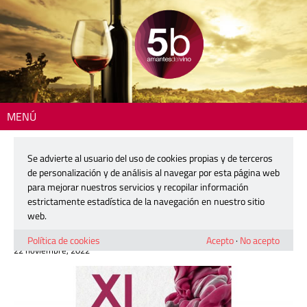
MENÚ
Inicio
>
DO Yecla
> El Concurso de Catadores Amateur llega a las Fiestas
de la Virgen de Yecla
Se advierte al usuario del uso de cookies propias y de terceros
de personalización y de análisis al navegar por esta página web
El Concurso de Catadores Amateur
para mejorar nuestros servicios y recopilar información
llega a las Fiestas de la Virgen de
estrictamente estadística de la navegación en nuestro sitio
Yecla
web.
Política de cookies
Acepto
·
No acepto
22 noviembre, 2022