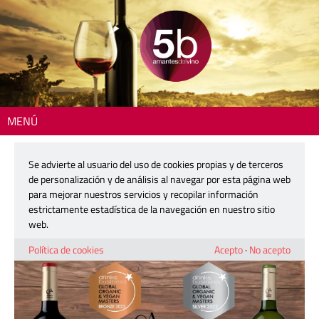
MENÚ
Inicio
>
DO Jumilla
> Dos medallas para Bodegas Ontalba en The Drink
Business
Se advierte al usuario del uso de cookies propias y de terceros
de personalización y de análisis al navegar por esta página web
Dos medallas para Bodegas Ontalba
para mejorar nuestros servicios y recopilar información
en The Drink Business
estrictamente estadística de la navegación en nuestro sitio
web.
29 septiembre, 2022
Política de cookies
Acepto
·
No acepto