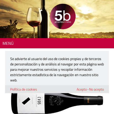
MENÚ
Inicio
>
La copa del día
> CV05 Cabernet Sauvignon
Se advierte al usuario del uso de cookies propias y de terceros
CV05 Cabernet Sauvignon
de personalización y de análisis al navegar por esta página web
para mejorar nuestros servicios y recopilar información
estrictamente estadística de la navegación en nuestro sitio
12 diciembre, 2025
web.
Política de cookies
Acepto
·
No acepto