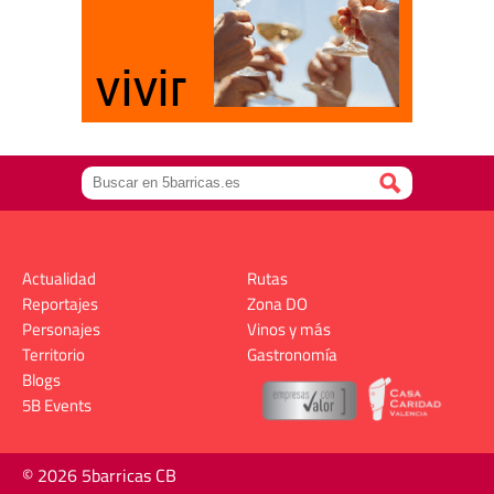
Actualidad
Rutas
Reportajes
Zona DO
Personajes
Vinos y más
Territorio
Gastronomía
Blogs
5B Events
© 2026 5barricas CB