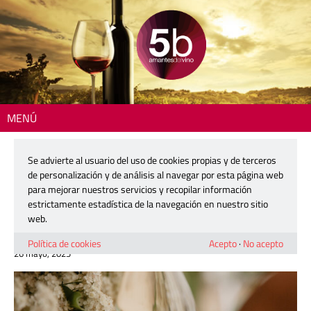
MENÚ
Inicio
>
Zona DO
> Coviñas presenta Al Vent Blanc de Noir: la frescura
reinventada para el consumidor inquieto
Se advierte al usuario del uso de cookies propias y de terceros
de personalización y de análisis al navegar por esta página web
Coviñas presenta Al Vent Blanc de
para mejorar nuestros servicios y recopilar información
Noir: la frescura reinventada para el
estrictamente estadística de la navegación en nuestro sitio
consumidor inquieto
web.
Política de cookies
Acepto
·
No acepto
26 mayo, 2025