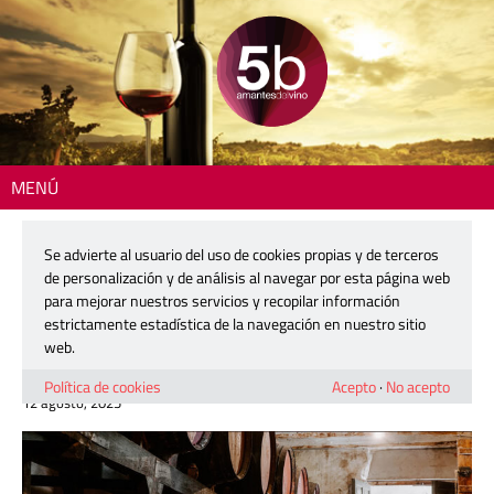
MENÚ
Inicio
> Colección de Toneles Centenarios, la bodega alicantina que está
arrasando en las grandes guías del vino
Se advierte al usuario del uso de cookies propias y de terceros
de personalización y de análisis al navegar por esta página web
Colección de Toneles Centenarios, la
para mejorar nuestros servicios y recopilar información
bodega alicantina que está arrasando
estrictamente estadística de la navegación en nuestro sitio
en las grandes guías del vino
web.
Política de cookies
Acepto
·
No acepto
12 agosto, 2025