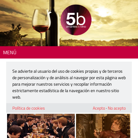
MENÚ
Inicio
>
Comer, beber, leer
> Cocina friki: las recetas de pelis, series y
videojuegos
Se advierte al usuario del uso de cookies propias y de terceros
de personalización y de análisis al navegar por esta página web
Cocina friki: las recetas de pelis,
para mejorar nuestros servicios y recopilar información
series y videojuegos
estrictamente estadística de la navegación en nuestro sitio
web.
12 febrero, 2018
Política de cookies
Acepto
·
No acepto