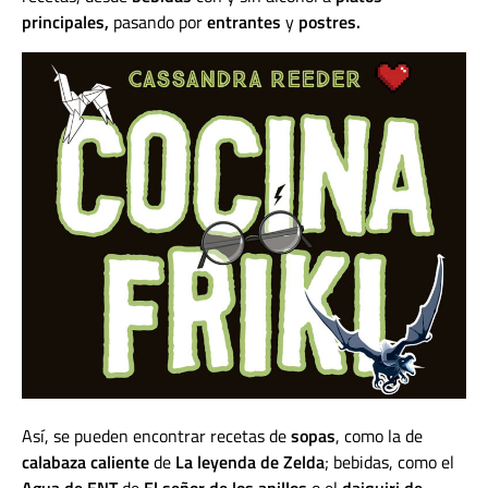
principales,
pasando por
entrantes
y
postres.
Así, se pueden encontrar recetas de
sopas
, como la de
calabaza caliente
de
La leyenda de Zelda
; bebidas, como el
Agua de ENT
de
El señor de los anillos
o el
daiquiri de