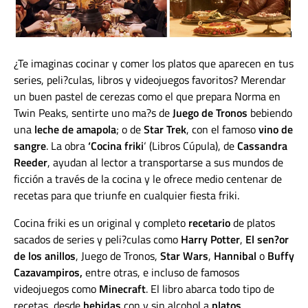
¿Te imaginas cocinar y comer los platos que aparecen en tus
series, peli?culas, libros y videojuegos favoritos? Merendar
un buen pastel de cerezas como el que prepara Norma en
Twin Peaks, sentirte uno ma?s de
Juego de Tronos
bebiendo
una
leche de amapola
; o de
Star Trek
, con el famoso
vino de
sangre
. La obra
‘Cocina friki
‘ (Libros Cúpula), de
Cassandra
Reeder
, ayudan al lector a transportarse a sus mundos de
ficción a través de la cocina y le ofrece medio centenar de
recetas para que triunfe en cualquier fiesta friki.
Cocina friki es un original y completo
recetario
de platos
sacados de series y peli?culas como
Harry Potter
,
El sen?or
de los anillos
, Juego de Tronos,
Star Wars
,
Hannibal
o
Buffy
Cazavampiros,
entre otras, e incluso de famosos
videojuegos como
Minecraft
. El libro abarca todo tipo de
recetas, desde
bebidas
con y sin alcohol a
platos