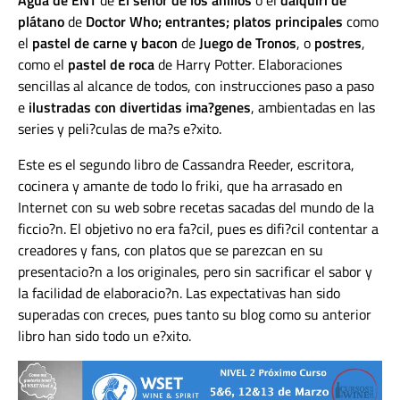
plátano
de
Doctor Who; entrantes; platos principales
como
el
pastel de carne y bacon
de
Juego de Tronos
, o
postres
,
como el
pastel de roca
de Harry Potter. Elaboraciones
sencillas al alcance de todos, con instrucciones paso a paso
e
ilustradas con divertidas ima?genes
, ambientadas en las
series y peli?culas de ma?s e?xito.
Este es el segundo libro de Cassandra Reeder, escritora,
cocinera y amante de todo lo friki, que ha arrasado en
Internet con su web sobre recetas sacadas del mundo de la
ficcio?n. El objetivo no era fa?cil, pues es difi?cil contentar a
creadores y fans, con platos que se parezcan en su
presentacio?n a los originales, pero sin sacrificar el sabor y
la facilidad de elaboracio?n. Las expectativas han sido
superadas con creces, pues tanto su blog como su anterior
libro han sido todo un e?xito.