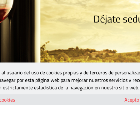
Déjate sedu
RISMO
ZONA DO
VINOS Y MÁS
GASTRONOMÍA
BLOGS
5B
 al usuario del uso de cookies propias y de terceros de personaliza
 navegar por esta página web para mejorar nuestros servicios y rec
 estrictamente estadística de la navegación en nuestro sitio web.
andia-01
 cookies
Acepto