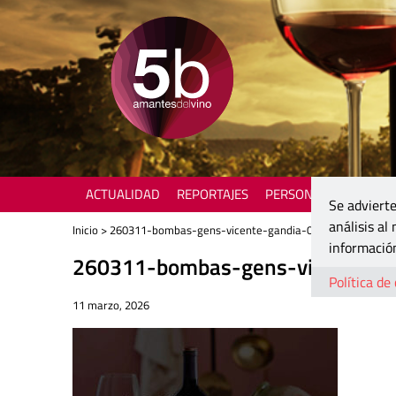
ACTUALIDAD
REPORTAJES
PERSONAJES
ENOTU
Se advierte
análisis al
Inicio
> 260311-bombas-gens-vicente-gandia-01
información
260311-bombas-gens-vicente-g
Política de
11 marzo, 2026