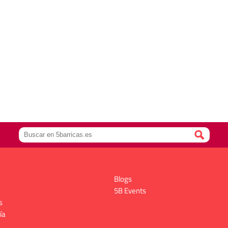
Blogs
5B Events
s
ía