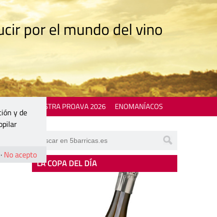
cir por el mundo del vino
 EVENTS
MOSTRA PROAVA 2026
ENOMANÍACOS
ción y de
opilar
·
No acepto
LA COPA DEL DÍA