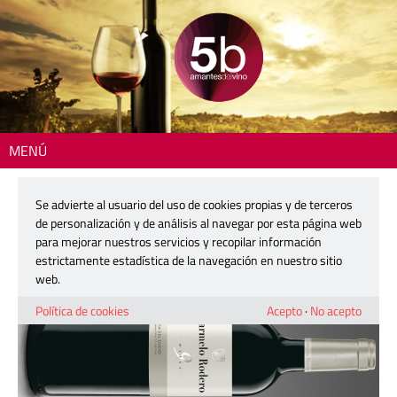
MENÚ
Inicio
>
La copa del día
> Carmelo Rodero 9 meses
Se advierte al usuario del uso de cookies propias y de terceros
Carmelo Rodero 9 meses
de personalización y de análisis al navegar por esta página web
para mejorar nuestros servicios y recopilar información
estrictamente estadística de la navegación en nuestro sitio
15 junio, 2018
web.
Política de cookies
Acepto
·
No acepto