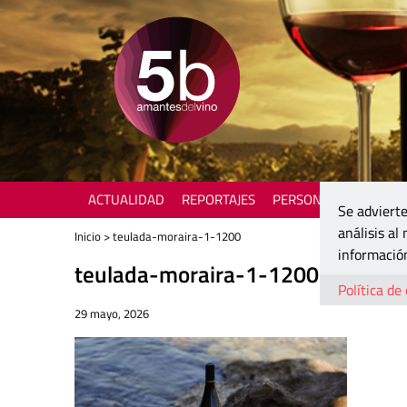
ACTUALIDAD
REPORTAJES
PERSONAJES
ENOTU
Se advierte
análisis al
Inicio
> teulada-moraira-1-1200
información
teulada-moraira-1-1200
Política de
29 mayo, 2026