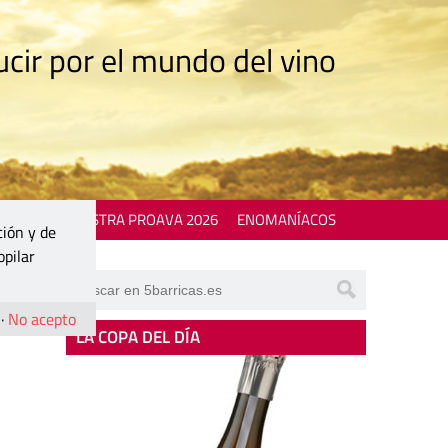
cir por el mundo del vino
 EVENTS
MOSTRA PROAVA 2026
ENOMANÍACOS
ción y de
opilar
·
No acepto
LA COPA DEL DÍA