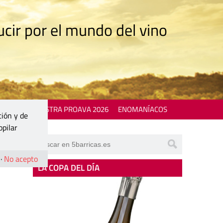
cir por el mundo del vino
 EVENTS
MOSTRA PROAVA 2026
ENOMANÍACOS
ción y de
opilar
·
No acepto
LA COPA DEL DÍA