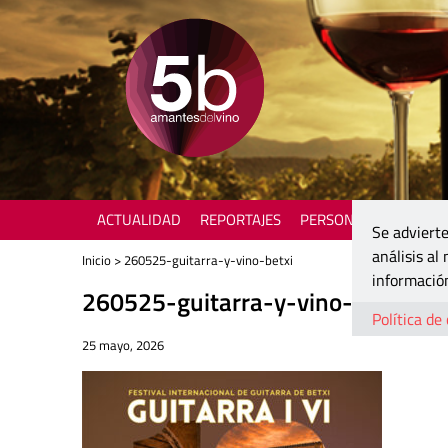
ACTUALIDAD
REPORTAJES
PERSONAJES
ENOTU
Se advierte
análisis al
Inicio
> 260525-guitarra-y-vino-betxi
información
260525-guitarra-y-vino-betxi
Política de
25 mayo, 2026