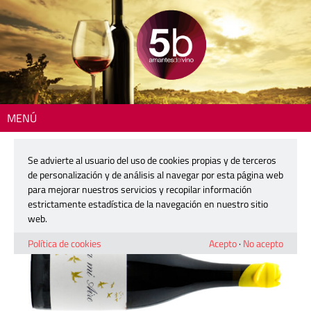
MENÚ
Inicio
>
La copa del día
> A mi Aire Vimel
Se advierte al usuario del uso de cookies propias y de terceros
A mi Aire Vimel
de personalización y de análisis al navegar por esta página web
para mejorar nuestros servicios y recopilar información
estrictamente estadística de la navegación en nuestro sitio
16 junio, 2026
web.
Política de cookies
Acepto
·
No acepto