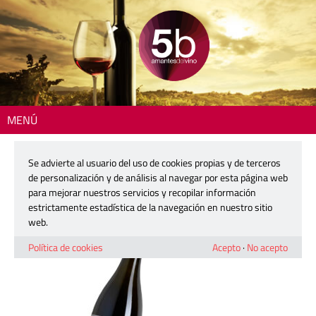
MENÚ
Inicio
> 2607-mestizaje-blanco-det
Se advierte al usuario del uso de cookies propias y de terceros
2607-mestizaje-blanco-det
de personalización y de análisis al navegar por esta página web
para mejorar nuestros servicios y recopilar información
estrictamente estadística de la navegación en nuestro sitio
18 mayo, 2026
web.
Política de cookies
Acepto
·
No acepto