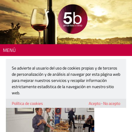
MENÚ
Inicio
> 260424-do-ur-begona-rodrigo-08
Se advierte al usuario del uso de cookies propias y de terceros
260424-do-ur-begona-rodrigo-08
de personalización y de análisis al navegar por esta página web
para mejorar nuestros servicios y recopilar información
estrictamente estadística de la navegación en nuestro sitio
24 abril, 2026
web.
Política de cookies
Acepto
·
No acepto