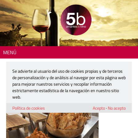
MENÚ
Inicio
> 260424-do-ur-begona-rodrigo-03
Se advierte al usuario del uso de cookies propias y de terceros
260424-do-ur-begona-rodrigo-03
de personalización y de análisis al navegar por esta página web
para mejorar nuestros servicios y recopilar información
estrictamente estadística de la navegación en nuestro sitio
24 abril, 2026
web.
Política de cookies
Acepto
·
No acepto