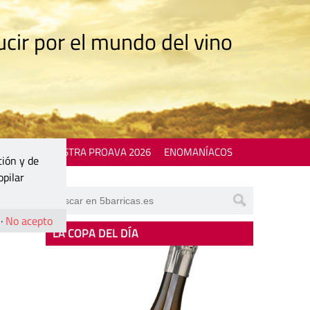
cir por el mundo del vino
 EVENTS
MOSTRA PROAVA 2026
ENOMANÍACOS
ción y de
opilar
·
No acepto
LA COPA DEL DÍA