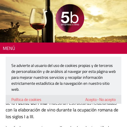
MENÚ
Inicio
> DO Yecla
Se advierte al usuario del uso de cookies propias y de terceros
DO Yecla
de personalización y de análisis al navegar por esta página web
para mejorar nuestros servicios y recopilar información
estrictamente estadística de la navegación en nuestro sitio
Yecla
recibe el vino de los fenicios y continúa su expansión
web.
en la época romana. Los restos arqueológicos encontrados
Política de cookies
Acepto
·
No acepto
de la
Fuente del Pinar
muestran estructuras relacionadas
con la elaboración de vino durante la ocupación romana de
los siglos I a III.