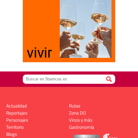
Actualidad
Rutas
Reportajes
Zona DO
Personajes
Vinos y más
Territorio
Gastronomía
Blogs