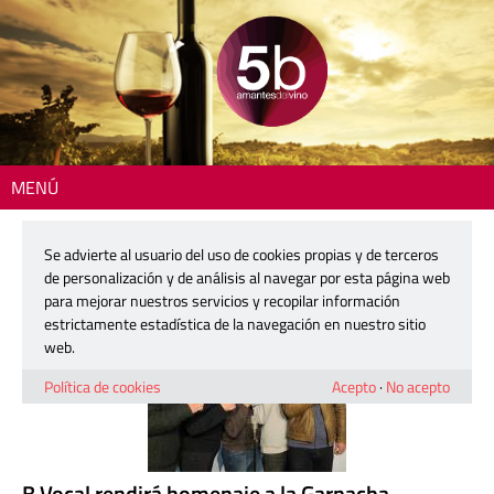
MENÚ
Inicio
> DO Campo de Borja
Se advierte al usuario del uso de cookies propias y de terceros
DO Campo de Borja
de personalización y de análisis al navegar por esta página web
para mejorar nuestros servicios y recopilar información
estrictamente estadística de la navegación en nuestro sitio
web.
Política de cookies
Acepto
·
No acepto
B Vocal rendirá homenaje a la Garnacha