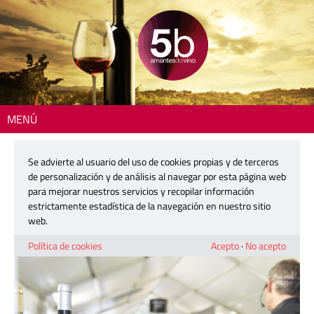
MENÚ
Inicio
>
Comunicación y Promoción
> Ya tenemos ganador de las
entradas de la Altea Torres Experience
Se advierte al usuario del uso de cookies propias y de terceros
de personalización y de análisis al navegar por esta página web
Ya tenemos ganador de las entradas
para mejorar nuestros servicios y recopilar información
de la Altea Torres Experience
estrictamente estadística de la navegación en nuestro sitio
web.
21 abril, 2016
Política de cookies
Acepto
·
No acepto