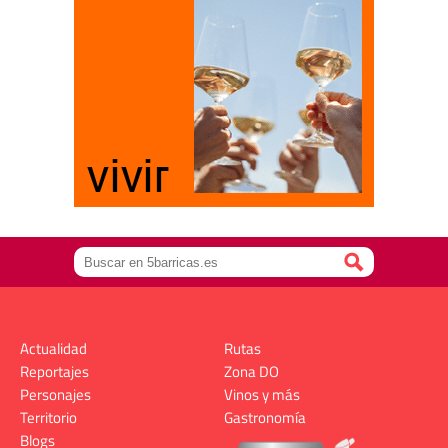
Actualidad
Rutas
Reportajes
Zona DO
Personajes
Vinos y más
Territorio
Gastronomía
Blogs