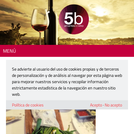
MENÚ
Inicio
> 251218-asador-monte-mayor-03
Se advierte al usuario del uso de cookies propias y de terceros
251218-asador-monte-mayor-03
de personalización y de análisis al navegar por esta página web
para mejorar nuestros servicios y recopilar información
estrictamente estadística de la navegación en nuestro sitio
18 diciembre, 2025
web.
Política de cookies
Acepto
·
No acepto