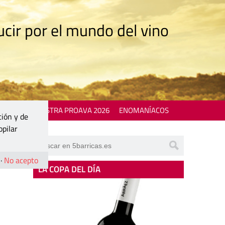
cir por el mundo del vino
 EVENTS
MOSTRA PROAVA 2026
ENOMANÍACOS
ción y de
opilar
·
No acepto
LA COPA DEL DÍA