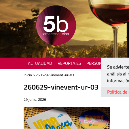
ACTUALIDAD
REPORTAJES
PERSONAJES
ENOTU
Se advierte
análisis al
Inicio
> 260629-vinevent-ur-03
información
260629-vinevent-ur-03
Política de
29 junio, 2026