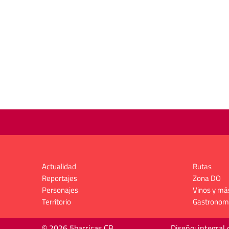
Actualidad
Rutas
Reportajes
Zona DO
Personajes
Vinos y má
Territorio
Gastronom
© 2026 5barricas CB
Diseño: integral