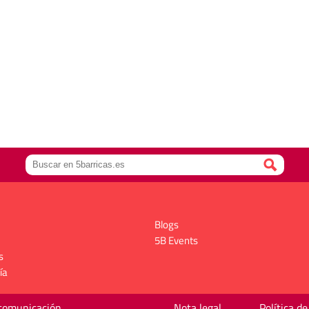
Blogs
5B Events
s
ía
 comunicación
Nota legal
Política de