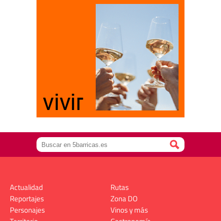
Actualidad
Rutas
Reportajes
Zona DO
Personajes
Vinos y más