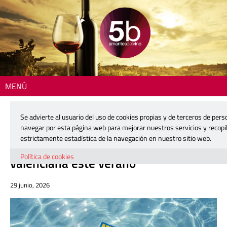
MENÚ
Inicio
>
Zona DO
> Vinevent, la nueva apuesta de la DO Utiel-Requena
que conquista la costa valenciana este verano
Se advierte al usuario del uso de cookies propias y de terceros de perso
navegar por esta página web para mejorar nuestros servicios y recopi
Vinevent, la nueva apuesta de la DO
estrictamente estadística de la navegación en nuestro sitio web.
Utiel-Requena que conquista la costa
Política de cookies
valenciana este verano
29 junio, 2026