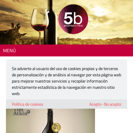
MENÚ
Inicio
> 250903-bobal-brut-vicente-gandia-tim-atkin-01
Se advierte al usuario del uso de cookies propias y de terceros
250903-bobal-brut-vicente-gandia-
de personalización y de análisis al navegar por esta página web
tim-atkin-01
para mejorar nuestros servicios y recopilar información
estrictamente estadística de la navegación en nuestro sitio
web.
3 septiembre, 2025
Política de cookies
Acepto
·
No acepto