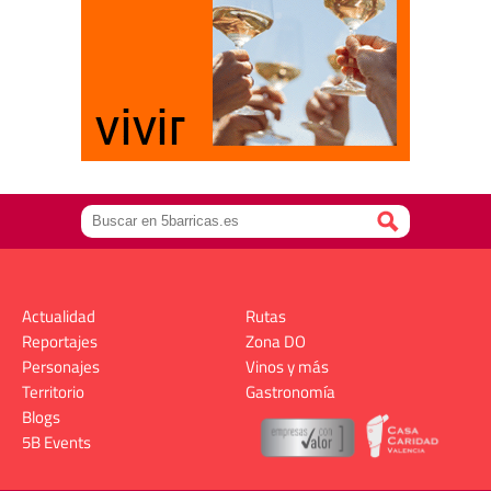
Actualidad
Rutas
Reportajes
Zona DO
Personajes
Vinos y más
Territorio
Gastronomía
Blogs
5B Events