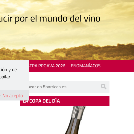
cir por el mundo del vino
 EVENTS
MOSTRA PROAVA 2026
ENOMANÍACOS
ción y de
opilar
·
No acepto
LA COPA DEL DÍA