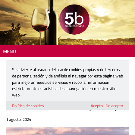
MENÚ
Inicio
>
Reportajes
> Venta del Moro: un tesoro natural donde se
abrazan la viña y el bosque
Se advierte al usuario del uso de cookies propias y de terceros
de personalización y de análisis al navegar por esta página web
TESOROS DE INTERIOR
para mejorar nuestros servicios y recopilar información
estrictamente estadística de la navegación en nuestro sitio
web.
Venta del Moro: un tesoro natural
donde se abrazan la viña y el bosque
Política de cookies
Acepto
·
No acepto
1 agosto, 2024